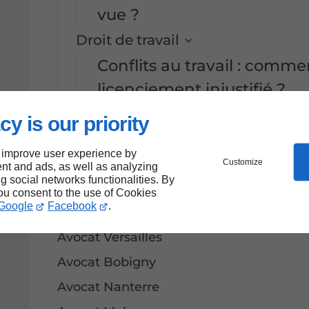
vue ?
Droit de travail
Conflits au travail : comme
licenciement injustifié ?
Contactez-moi
cy is our priority
Mentions légales
 improve user experience by
Plan du site
Customize
nt and ads, as well as analyzing
ng social networks functionalities. By
Avocat Paris
you consent to the use of Cookies
Google
Facebook
.
Avocat Évry
Avocat Versailles
Avocat Bobigny
Avocat Nanterre