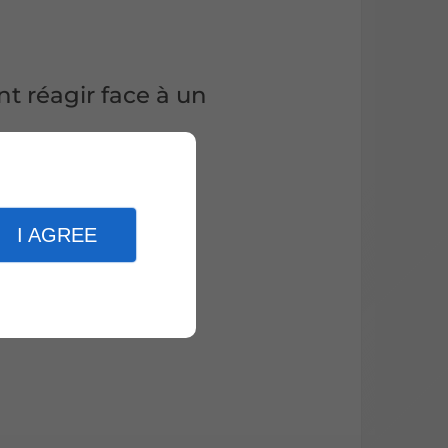
nt réagir face à un
I AGREE