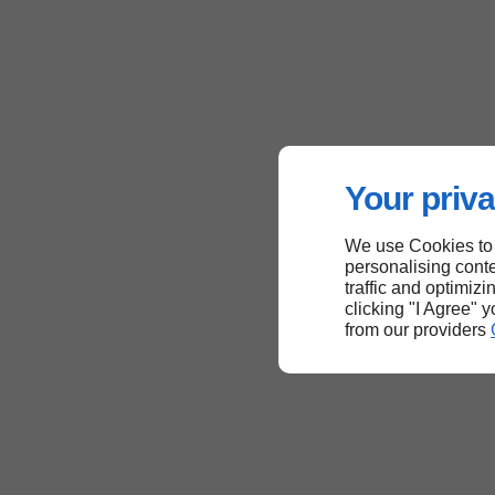
Your priva
We use Cookies to
personalising conte
traffic and optimizi
clicking "I Agree" 
from our providers