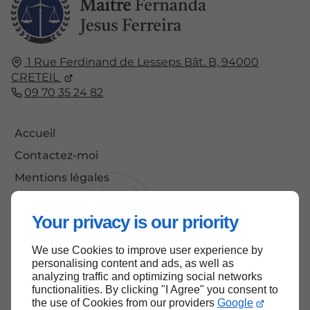
1 Rue Ferdinand de Lesseps Bât. B,
94000
CRETEIL
09 70 35 24 82
Accueil
Contactez-moi
Mentions légales
Plan du site
Your privacy is our priority
We use Cookies to improve user experience by
Haut de page
personalising content and ads, as well as
analyzing traffic and optimizing social networks
functionalities. By clicking "I Agree" you consent to
the use of Cookies from our providers
Google