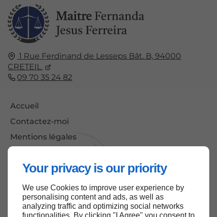
1 Rue Ferdinand de Lesseps Bât. B,
94000
CRETEIL
09 70 35 24 82
Accueil
Contactez-moi
Mentions légales
Plan du site
Your privacy is our priority
We use Cookies to improve user experience by
Haut de page
personalising content and ads, as well as
analyzing traffic and optimizing social networks
functionalities. By clicking "I Agree" you consent to