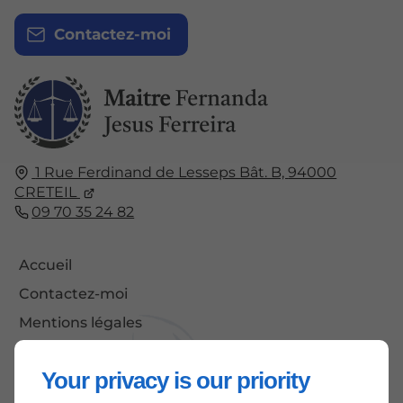
Contactez-moi
1 Rue Ferdinand de Lesseps Bât. B,
94000
CRETEIL
09 70 35 24 82
Accueil
Contactez-moi
Mentions légales
Plan du site
Your privacy is our priority