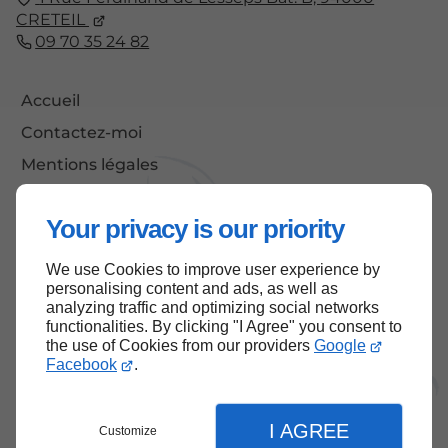
CRETEIL
09 70 35 24 82
Accueil
Contactez-moi
Mentions légales
Plan du site
Your privacy is our priority
We use Cookies to improve user experience by
Haut de page
personalising content and ads, as well as
analyzing traffic and optimizing social networks
functionalities. By clicking "I Agree" you consent to
the use of Cookies from our providers
Google
Facebook
.
I AGREE
Customize