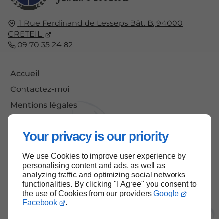
1 Rue Ferdinand de Lesseps Bât. B,
94000
CRETEIL
09 70 35 24 82
Accueil
Contactez-moi
Mentions légales
Plan du site
Your privacy is our priority
We use Cookies to improve user experience by
Haut de page
personalising content and ads, as well as
analyzing traffic and optimizing social networks
functionalities. By clicking "I Agree" you consent to
the use of Cookies from our providers
Google
Facebook
.